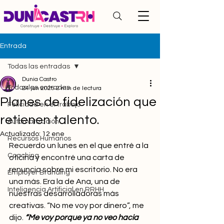
Entrada
Todas las entradas
Dunia Castro
Todas las entradas
24 jun 2025
2 min de lectura
Planes de fidelización que
Felicidad en el trabajo
retienen talento.
Automatización
Actualizado:
12 ene
Recursos Humanos
Recuerdo un lunes en el que entré a la 
Coaching
oficina y encontré una carta de 
renuncia sobre mi escritorio. No era 
Employer Branding
una más. Era la de Ana, una de 
Inteligencia Artificial en RRHH
nuestras desarrolladoras más 
creativas. “No me voy por dinero”, me 
dijo. 
“Me voy porque ya no veo hacia 