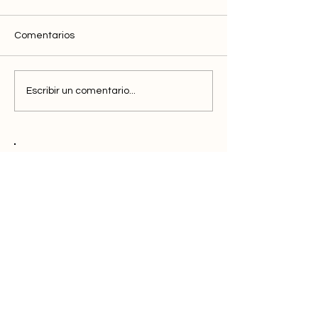
Comentarios
Escribir un comentario...
Descubre Clics
para el marketing
eficiente
Reservar demo