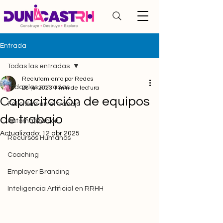
Entrada
Todas las entradas
Reclutamiento por Redes
Todas las entradas
28 jul 2023
1 min de lectura
Capacitación de equipos
Felicidad en el trabajo
de trabajo
Automatización
Actualizado:
12 abr 2025
Recursos Humanos
Coaching
Employer Branding
Inteligencia Artificial en RRHH