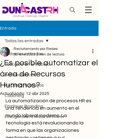
Entrada
Todas las entradas
Reclutamiento por Redes
Todas las entradas
30 ene 2023
2 min de lectura
¿Es posible automatizar el
Felicidad en el trabajo
área de Recursos
Automatización
Humanos?
Recursos Humanos
Actualizado:
12 abr 2025
Coaching
La automatización de procesos HR es 
Employer Branding
una tendencia en aumento en el 
mundo laboral moderno. La 
Inteligencia Artificial en RRHH
tecnología está revolucionando la 
forma en que las organizaciones 
gestionan y retienen a sus 