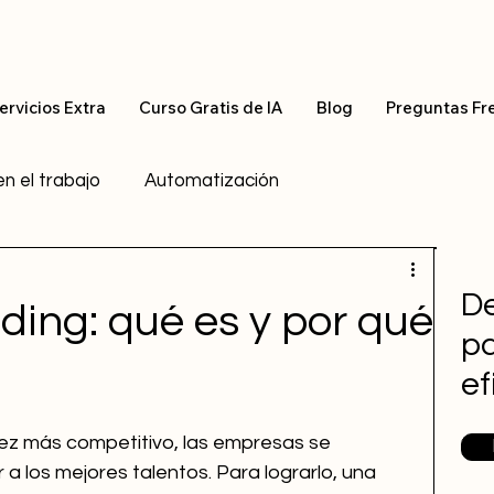
ervicios Extra
Curso Gratis de IA
Blog
Preguntas Fr
en el trabajo
Automatización
ching
Employer Branding
De
ing: qué es y por qué
pa
H
ef
ez más competitivo, las empresas se 
 a los mejores talentos. Para lograrlo, una 